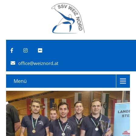
office@weiznord.at
Menü