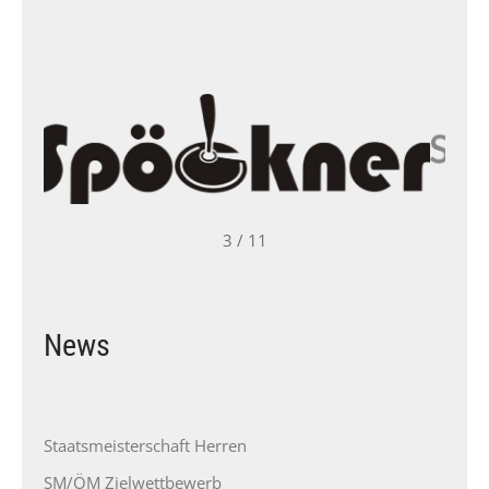
3 / 11
News
Staatsmeisterschaft Herren
SM/ÖM Zielwettbewerb