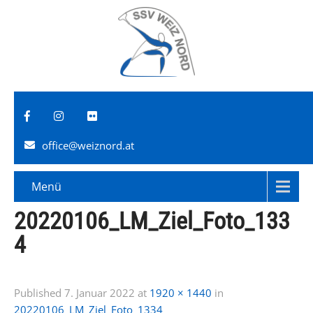
office@weiznord.at
Menü
20220106_LM_Ziel_Foto_133
4
Published
7. Januar 2022
at
1920 × 1440
in
20220106_LM_Ziel_Foto_1334