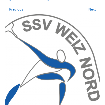
←
Previous
Next
→