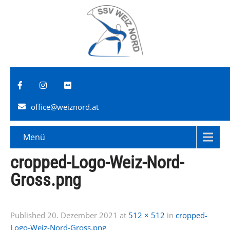
office@weiznord.at
Menü
cropped-Logo-Weiz-Nord-
Gross.png
Published
20. Dezember 2021
at
512 × 512
in
cropped-
Logo-Weiz-Nord-Gross.png