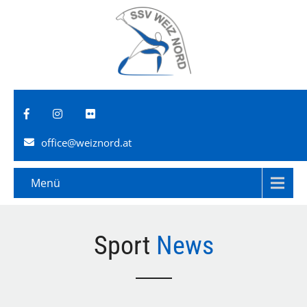
office@weiznord.at
Menü
Sport
News