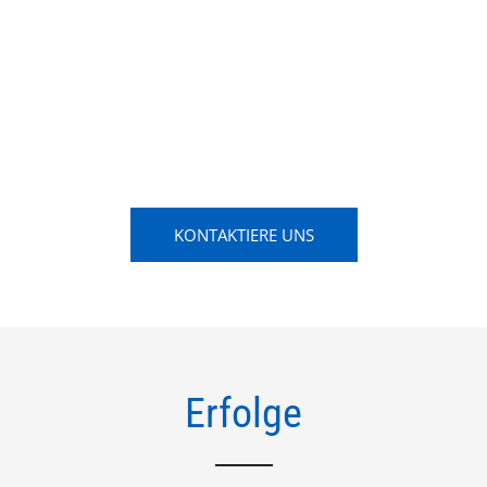
Sende uns einfach eine kurze Nachricht mit deinem
Ansuchen und wir werden ein Probetraining organisieren!
Es ist jeder von Jung bis Alt Willkommen.
KONTAKTIERE UNS
Erfolge