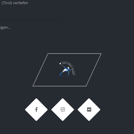
(Tirol) verliefen
gen...