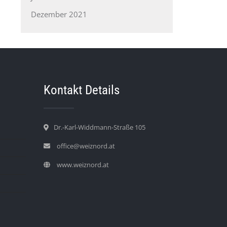
Dezember 2021
Kontakt Details
Dr.-Karl-Widdmann-Straße 105
office@weiznord.at
www.weiznord.at