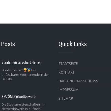
 Posts
Quick Links
Staatsmeisterschaft Herren
STARTSEITE
Staatsmeister!
Ein
KONTAKT
unfassbares Wochenende in der
Eishalle
HAFTUNGSAUSSCHLUSS
IMPRESSUM
SM/ÖM Zielwettbewerb
SITEMAP
Die Staatsmeisterschaften im
Zielwettbewerb in Kufstein