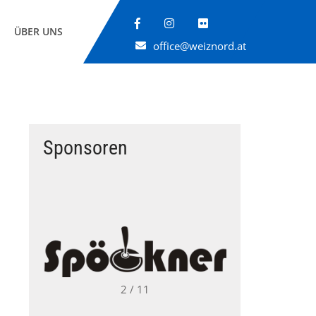
ÜBER UNS
office@weiznord.at
Sponsoren
→
2 / 11