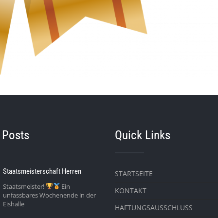
 Posts
Quick Links
Staatsmeisterschaft Herren
STARTSEITE
Staatsmeister!
Ein
KONTAKT
unfassbares Wochenende in der
Eishalle
HAFTUNGSAUSSCHLUSS