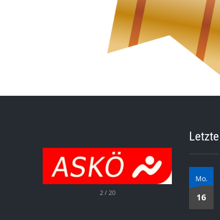
Letzte
Mo.
2 / 20
16