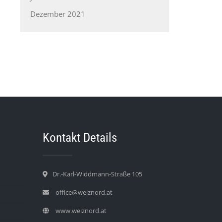
Dezember 2021
Kontakt Details
Dr.-Karl-Widdmann-Straße 105
office@weiznord.at
www.weiznord.at