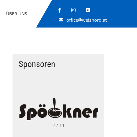
ÜBER UNS
office@weiznord.at
Sponsoren
→
2 / 11