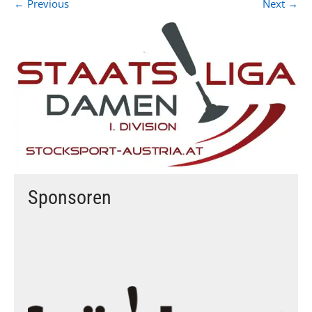
←
Previous
Next
→
Sponsoren