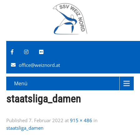
office@weiznord.at
Menü
staatsliga_damen
Published
7. Februar 2022
at
915 × 486
in
staatsliga_damen