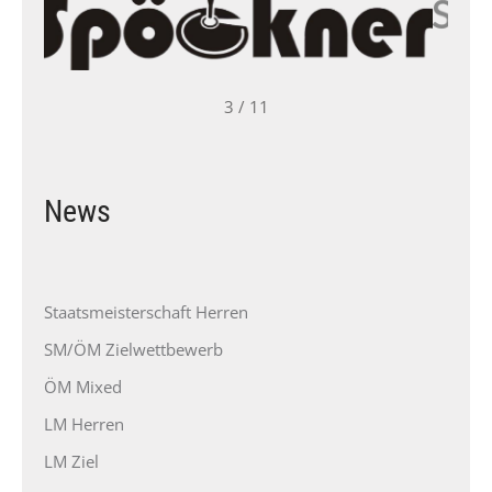
3 / 11
News
Staatsmeisterschaft Herren
SM/ÖM Zielwettbewerb
ÖM Mixed
LM Herren
LM Ziel