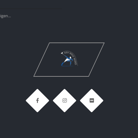
gen...