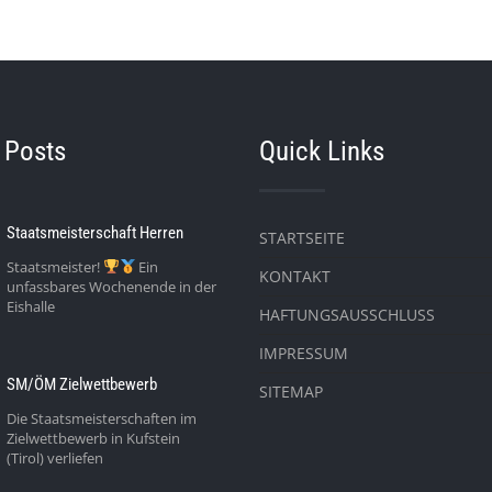
 Posts
Quick Links
Staatsmeisterschaft Herren
STARTSEITE
Staatsmeister!
Ein
KONTAKT
unfassbares Wochenende in der
Eishalle
HAFTUNGSAUSSCHLUSS
IMPRESSUM
SM/ÖM Zielwettbewerb
SITEMAP
Die Staatsmeisterschaften im
Zielwettbewerb in Kufstein
(Tirol) verliefen