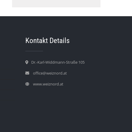
Kontakt Details
Dr.-Karl-Widdmann-Straße 105
office@weiznord.at
www.weiznord.at