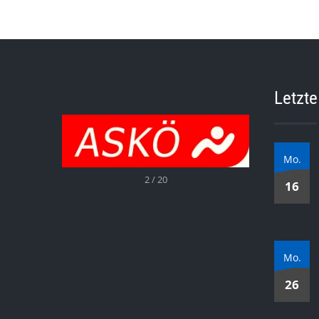
Letzte
Mo.
2 / 20
16
Mo.
26