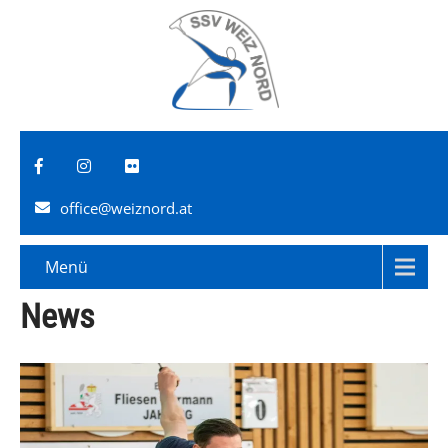
office@weiznord.at
Menü
News