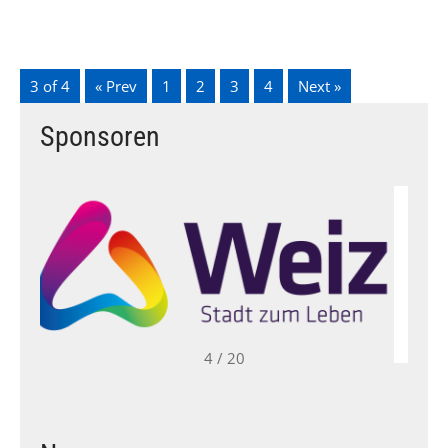
3 of 4
« Prev
1
2
3
4
Next »
Sponsoren
4 / 20