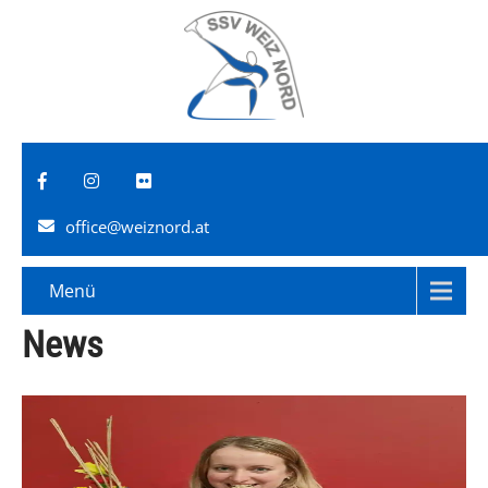
office@weiznord.at
Menü
News