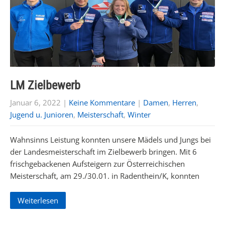
LM Zielbewerb
Januar 6, 2022
|
Keine Kommentare
|
Damen
,
Herren
,
Jugend u. Junioren
,
Meisterschaft
,
Winter
Wahnsinns Leistung konnten unsere Mädels und Jungs bei
der Landesmeisterschaft im Zielbewerb bringen. Mit 6
frischgebackenen Aufsteigern zur Österreichischen
Meisterschaft, am 29./30.01. in Radenthein/K, konnten
Weiterlesen